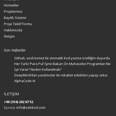
Hizmetler
Projelerimiz
Bayilik Sistemi
Proje Teklif Formu
Hakkımızda
İletişim
Son Haberler
Github, sesli komut ile otomatik kod yazma özelliğini duyurdu
Her Türlü ‘Para Pul’ İşine Bakan Ön Muhasebe Programları Ne
İşe Yarar? Neden Kullanılmalı?
DeepMind’dan yazılımcılar ile rekabet edebilen yapay zeka:
AlphaCode AI
İLETİŞİM
+90 (554) 262 67 52
Eposta:
info@zekikod.com