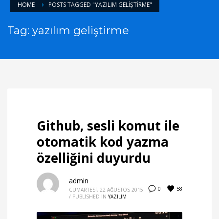
HOME
POSTS TAGGED "YAZILIM GELIŞTIRME"
Tag: yazılım geliştirme
Github, sesli komut ile
otomatik kod yazma
özelliğini duyurdu
admin
58
0
CUMARTESI, 22 AĞUSTOS 2015
/
PUBLISHED IN
YAZILIM