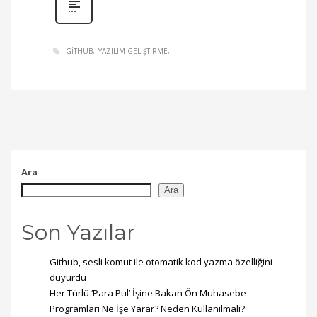
GITHUB
YAZILIM GELIŞTIRME
Ara
Ara
Son Yazılar
Github, sesli komut ile otomatik kod yazma özelliğini
duyurdu
Her Türlü ‘Para Pul’ İşine Bakan Ön Muhasebe
Programları Ne İşe Yarar? Neden Kullanılmalı?