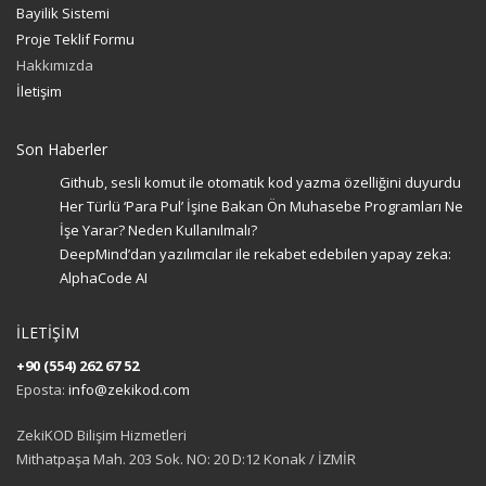
Bayilik Sistemi
Proje Teklif Formu
Hakkımızda
İletişim
Son Haberler
Github, sesli komut ile otomatik kod yazma özelliğini duyurdu
Her Türlü ‘Para Pul’ İşine Bakan Ön Muhasebe Programları Ne
İşe Yarar? Neden Kullanılmalı?
DeepMind’dan yazılımcılar ile rekabet edebilen yapay zeka:
AlphaCode AI
İLETİŞİM
+90 (554) 262 67 52
Eposta:
info@zekikod.com
ZekiKOD Bilişim Hizmetleri
Mithatpaşa Mah. 203 Sok. NO: 20 D:12 Konak / İZMİR