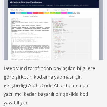
DeepMind tarafından paylaşılan bilgilere
göre şirketin kodlama yapması için
geliştirdiği AlphaCode AI, ortalama bir
yazılımcı kadar başarılı bir şekilde kod
yazabiliyor.