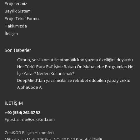
Projelerimiz
Bayilik Sistemi
Proje Teklif Formu
Hakkımızda
İletişim
Son Haberler
Github, sesli komut ile otomatik kod yazma özelliğini duyurdu
Her Türlü ‘Para Pul’ İşine Bakan Ön Muhasebe Programları Ne
İşe Yarar? Neden Kullanılmalı?
DeepMind’dan yazılımcılar ile rekabet edebilen yapay zeka:
AlphaCode AI
İLETİŞİM
+90 (554) 262 67 52
Eposta:
info@zekikod.com
ZekiKOD Bilişim Hizmetleri
Mithatpaşa Mah. 203 Sok. NO: 20 D:12 Konak / İZMİR